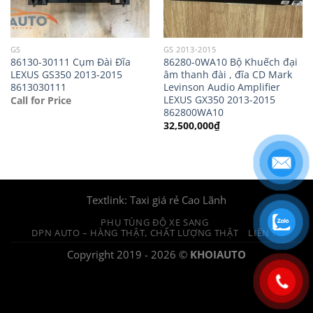
GS
GS 2013-2015
86130-30111 Cụm Đài Đĩa
86280-0WA10 Bộ Khuếch đại
LEXUS GS350 2013-2015
âm thanh đài , đĩa CD Mark
8613030111
Levinson Audio Amplifier
LEXUS GX350 2013-2015
Call for Price
862800WA10
32,500,000
₫
Textlink:
Taxi giá rẻ Cao Lãnh
PHỤ TÙNG ĐỘ XE SANG
DPN AUTO – HÀNG THẬT, CHẤT LƯỢNG THẬT
LIÊN HỆ
Copyright 2019 - 2026 ©
KHOIAUTO